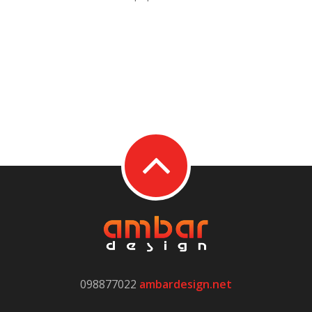
098877022
ambardesign.net