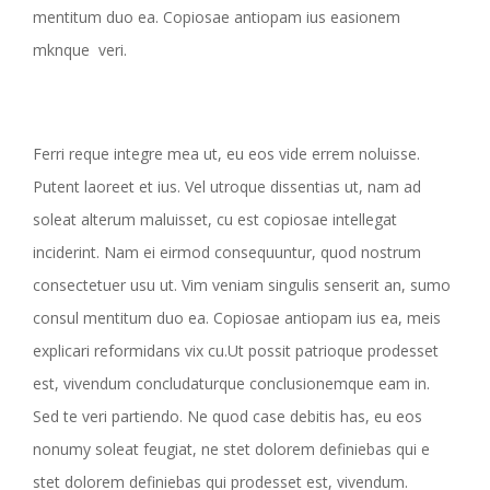
mentitum duo ea. Copiosae antiopam ius easionem
mknque veri.
Ferri reque integre mea ut, eu eos vide errem noluisse.
Putent laoreet et ius. Vel utroque dissentias ut, nam ad
soleat alterum maluisset, cu est copiosae intellegat
inciderint. Nam ei eirmod consequuntur, quod nostrum
consectetuer usu ut. Vim veniam singulis senserit an, sumo
consul mentitum duo ea. Copiosae antiopam ius ea, meis
explicari reformidans vix cu.Ut possit patrioque prodesset
est, vivendum concludaturque conclusionemque eam in.
Sed te veri partiendo. Ne quod case debitis has, eu eos
nonumy soleat feugiat, ne stet dolorem definiebas qui e
stet dolorem definiebas qui prodesset est, vivendum.