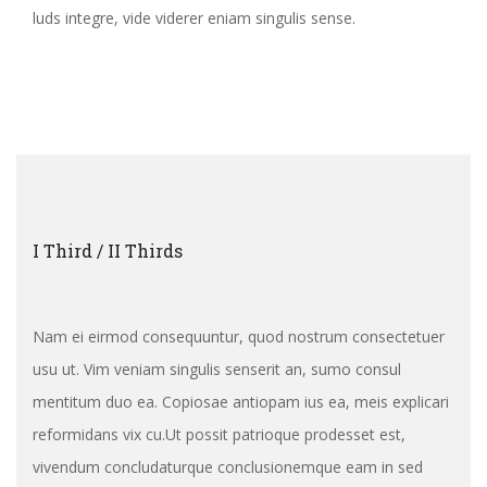
luds integre, vide viderer eniam singulis sense.
I Third / II Thirds
Nam ei eirmod consequuntur, quod nostrum consectetuer
usu ut. Vim veniam singulis senserit an, sumo consul
mentitum duo ea. Copiosae antiopam ius ea, meis explicari
reformidans vix cu.Ut possit patrioque prodesset est,
vivendum concludaturque conclusionemque eam in sed